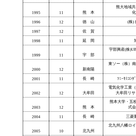
熊大地域共
熊 本
化
1995
11
徳 山
(株
1996
12
佐 賀
1997
12
延 岡
1998
11
宇部興産(株)
宇 部
1999
11
東ソー（株）南
新南陽
2000
12
長 崎
ｿﾆｰｾﾐｺﾝ
2001
11
電気化学工業（
大牟田
大牟田リサ
2002
12
熊本大学・五
熊 本
式会
2003
12
長 崎
三菱
2004
11
北九州八幡ロイ
北九州
2005
10