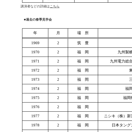
講演者などの詳細は
こちら
■
過去の春季見学会
年
月
場 所
1969
2
筑 豊
1970
2
福 岡
九州製
1971
2
福 岡
九州電力総
1972
2
福 岡
1973
2
福 岡
1974
2
福 岡
福
1975
2
福 岡
福岡
1976
2
福 岡
1977
2
福 岡
ニシキ（株）新
1978
2
福 岡
日本タング