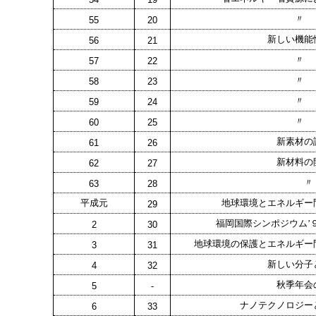
〃 
55
20
新しい機能
56
21
〃 
57
22
〃 
58
23
〃 
59
24
〃 
60
25
新素材の
61
26
新材料の
62
27
〃 
63
28
平成元
地球環境とエネルギー
29
福岡国際シンポジウム’
2
30
地球環境の保護とエネルギー
3
31
新しい分子
4
32
秋季年会
5
-
ナノテクノロジー
6
33