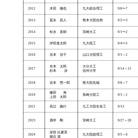
2012
木田 徹也
九大総合理工
9/6〜7
2013
冨永 昌人
熊本大院自然
9/2〜3
2014
松永 直樹
宮崎大工
9/1〜2
2015
伊田進太郎
九大院工
9/4〜5
2016
吉本 信子
山口大院理工
9/1～2
衣本 太郎
大分大工
2017
9/14～15
杉本 渉
信州大学
2018
吉本 惣一郎
熊大院先端
9/6～7
鎌田 海
2019
長崎大院工
9/1～2
上田 太郎
2021
高辻 義行
九工大院生命工
9/13
2023
酒井 剛
宮崎大工
9/27～28
栄部 比夏里
2024
九大院総理工
9/5～6
猪石 篤