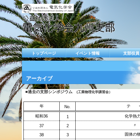
トップページ
イベント情報
支部役員
アーカイブ
■過去の支部シンポジウム
(工業物理化学講習会）
年
テ 
No.
昭和36
化学熱
1
〃 
37
2
固体の
38
3