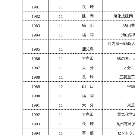
長 崎
1981
11
延 岡
旭化成延岡
1982
11
徳 山
徳山曹
1983
11
福 岡
清山哲
1984
11
河内源一郎商店
鹿児島
1985
11
大牟田
味の素、
1986
11
大 分
大分キ
1987
11
長 崎
三菱重工
1988
11
山 口
宇部
1989
12
福 岡
1990
11
大 分
東芝
1991
11
大牟田
電気化学
1992
11
長 崎
九州電通(
1993
11
宇 部
セントラ
1994
11