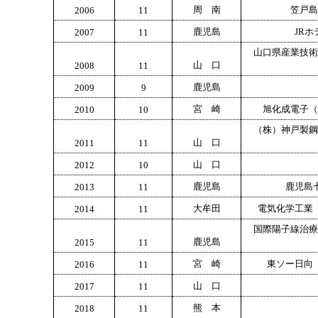
周 南
笠戸島
2006
11
鹿児島
JR
2007
11
山口県産業技術
山 口
2008
11
鹿児島
2009
9
宮 崎
旭化成電子（
2010
10
（株）神戸製鋼
山 口
2011
11
山 口
2012
10
鹿児島
鹿児島
2013
11
大牟田
電気化学工業
2014
11
国際陽子線治療
鹿児島
2015
11
宮 崎
東ソー日向
2016
11
山 口
2017
11
熊 本
2018
11