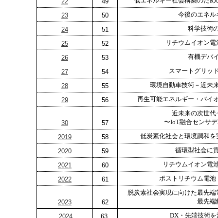
低エネルギー社会構築のため
22
49
今後のエネル
23
50
科学技術
24
51
リチウムイオン電
25
52
有機デバ
26
53
スマートグリッ
27
54
環境自動車技術－近未
28
55
再生可能エネルギー・バイ
29
56
近未来の次世代
〜IoT融合センサ
30
57
低炭素化社会と環境調和を
2019
58
循環型社会に
2020
59
リチウムイオン電
2021
60
ポストリチウム電池
2022
61
脱炭素社会実現に向けた最先端
最先端
2023
62
DX・先端技術
2024
63