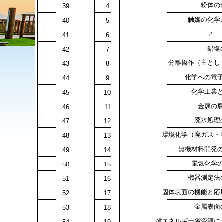
粉体の
39
4
触媒の化学
40
5
〃 
41
6
錯塩
42
7
分離操作（主とし
43
8
化学への電
44
9
化学工業
45
10
金属の
46
11
廃水処理
47
12
環境化学（廃ガス・
48
13
無機材料開発
49
14
電気化学
50
15
機器測定法
51
16
固体表面の機能と応
52
17
金属表面
53
18
省エネルギー省資源に
54
19