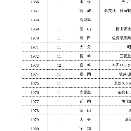
水 俣
チッ
1966
11
宮 崎
鉄英社、日向製
1967
11
鹿児島
1968
11
徳 山
徳山曹達
1969
11
有 田
佐賀県窯業
1970
11
大 分
昭
1971
11
長 崎
三菱重
1972
11
宮 崎
本田ロック
1973
12
福 岡
坂井 
1974
11
国鉄スト
1975
11
鹿児島
京都セ
1976
11
延 岡
旭化
1977
11
徳 山
1978
11
大 分
新
1979
11
宇 部
1980
11