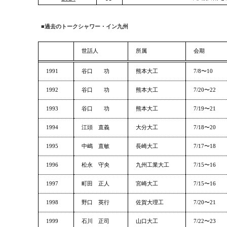
■
過去のトークシャワー・イン九州
世話人
所属
会期
1991
谷口 功
熊本大工
7/8〜10
1992
谷口 功
熊本大工
7/20〜22
1993
谷口 功
熊本大工
7/19〜21
1994
江頭 直義
大分大工
7/18〜20
1995
中嶋 直敏
長崎大工
7/17〜18
1996
松永 守央
九州工業大工
7/15〜16
1997
町田 正人
宮崎大工
7/15〜16
1998
野口 英行
佐賀大理工
7/20〜21
1999
石川 正司
山口大工
7/22〜23