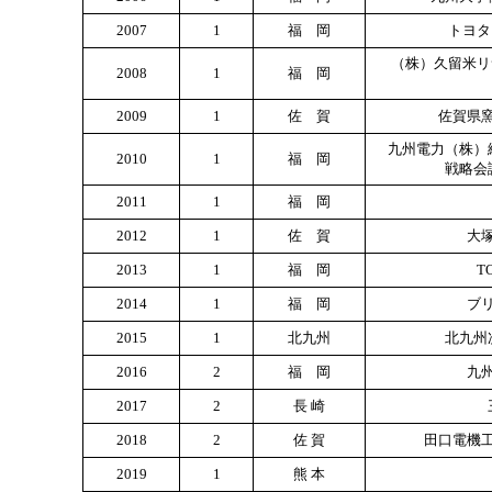
2007
1
福 岡
トヨタ
（株）久留米リ
2008
1
福 岡
2009
1
佐 賀
佐賀県
九州電力（株）
2010
1
福 岡
戦略会
2011
1
福 岡
2012
1
佐 賀
大
2013
1
福 岡
T
2014
1
福 岡
ブ
2015
1
北九州
北九州
2016
2
福 岡
九
2017
2
長 崎
2018
2
佐 賀
田口電機
2019
1
熊 本