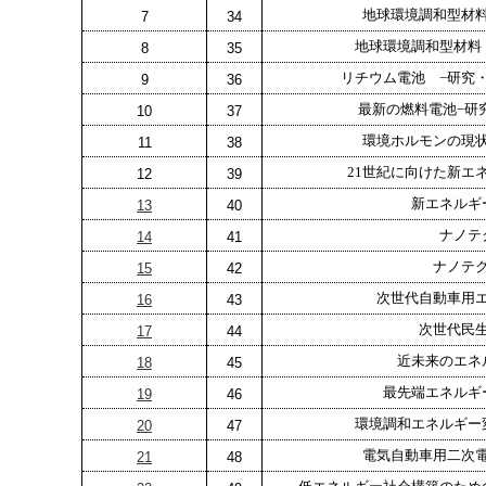
地球環境調和型材
7
34
地球環境調和型材料
8
35
リチウム電池 −研究
9
36
最新の燃料電池−研
10
37
環境ホルモンの現
11
38
21世紀に向けた新エ
12
39
新エネルギ
13
40
ナノテ
14
41
ナノテ
15
42
次世代自動車用
16
43
次世代民
17
44
近未来のエネ
18
45
最先端エネルギ
19
46
環境調和エネルギー
20
47
電気自動車用二次
21
48