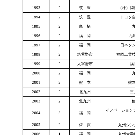
1993
2
筑 豊
（株）岡
1994
2
筑 豊
トヨタ
1995
2
鳥 栖
1996
2
福 岡
九
1997
2
福 岡
日本タ
1998
2
筑紫野市
福岡工業
1999
2
太宰府市
福
2000
2
福 岡
2001
2
熊 本
熊
2002
2
北九州
三
2003
2
北九州
イノベーション
2004
3
福 岡
2005
2
佐 賀
九州シン
2006
1
福 岡
九州大学