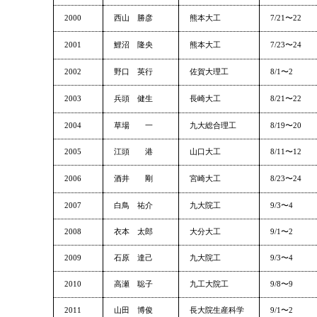
2000
西山 勝彦
熊本大工
7/21〜22
2001
鯉沼 隆央
熊本大工
7/23〜24
2002
野口 英行
佐賀大理工
8/1〜2
2003
兵頭 健生
長崎大工
8/21〜22
2004
草場 一
九大総合理工
8/19〜20
2005
江頭 港
山口大工
8/11〜12
2006
酒井 剛
宮崎大工
8/23〜24
2007
白鳥 祐介
九大院工
9/3〜4
2008
衣本 太郎
大分大工
9/1〜2
2009
石原 達己
九大院工
9/3〜4
2010
高瀬 聡子
九工大院工
9/8〜9
2011
山田 博俊
長大院生産科学
9/1〜2