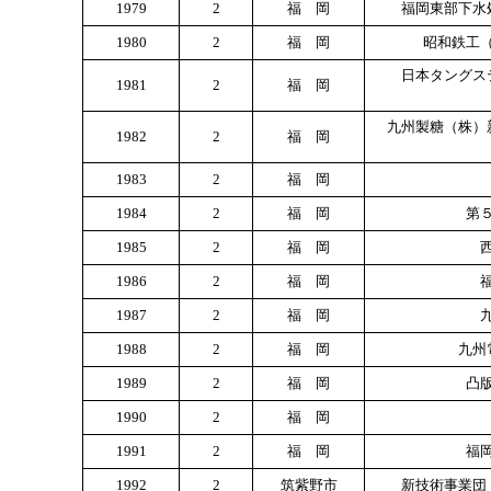
1979
2
福 岡
福岡東部下水
1980
2
福 岡
昭和鉄工
日本タングス
1981
2
福 岡
九州製糖（株）
1982
2
福 岡
1983
2
福 岡
1984
2
福 岡
第
1985
2
福 岡
1986
2
福 岡
1987
2
福 岡
1988
2
福 岡
九州
1989
2
福 岡
凸
1990
2
福 岡
1991
2
福 岡
福
1992
2
筑紫野市
新技術事業団